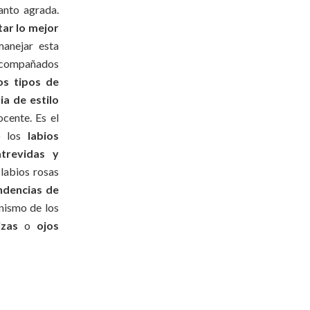
anto agrada.
tar lo mejor
manejar esta
 acompañados
os tipos de
ia de estilo
cente. Es el
do los
labios
trevidas y
 labios rosas
ndencias de
onismo de los
izas
o
ojos