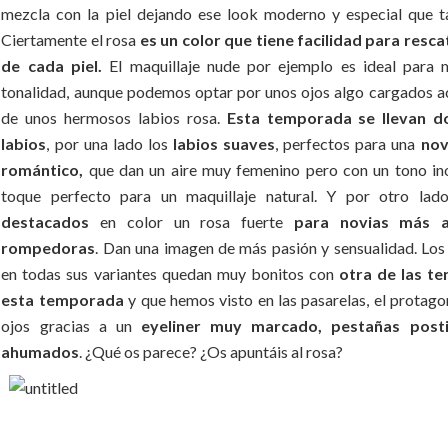
mezcla con la piel dejando ese look moderno y especial que t
Ciertamente el rosa
es un color que tiene facilidad para resca
de cada piel.
El maquillaje nude por ejemplo es ideal para 
tonalidad, aunque podemos optar por unos ojos algo cargados
de unos hermosos labios rosa.
Esta temporada se llevan d
labios
, por una lado los
labios suaves
, perfectos para una
nov
romántico,
que dan un aire muy femenino pero con un tono ino
toque perfecto para un maquillaje natural. Y por otro la
destacados
en color un rosa fuerte
para novias más a
rompedoras
. Dan una imagen de más pasión y sensualidad. Los
en todas sus variantes quedan muy bonitos con
otra de las te
esta temporada
y que hemos visto en las pasarelas, el protag
ojos gracias a un
eyeliner muy marcado,
pestañas post
ahumados
. ¿Qué os parece? ¿Os apuntáis al rosa?