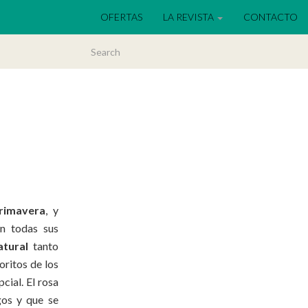
OFERTAS
LA REVISTA
CONTACTO
rimavera
, y
en todas sus
atural
tanto
oritos de los
cial. El rosa
gos y que se