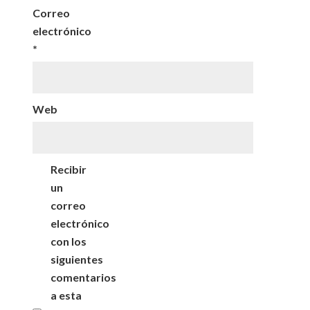
Correo
electrónico
*
Web
Recibir
un
correo
electrónico
con los
siguientes
comentarios
a esta