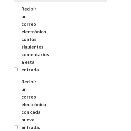
Recibir
un
correo
electrónico
con los
siguientes
comentarios
a esta
entrada.
Recibir
un
correo
electrónico
con cada
nueva
entrada.