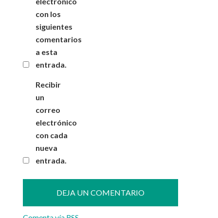
electrónico
con los
siguientes
comentarios
a esta
entrada.
Recibir
un
correo
electrónico
con cada
nueva
entrada.
Comenta vía RSS