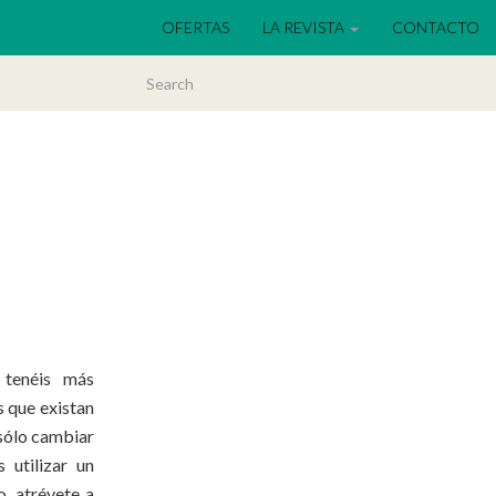
OFERTAS
LA REVISTA
CONTACTO
 tenéis más
s que existan
 sólo cambiar
 utilizar un
, atrévete a