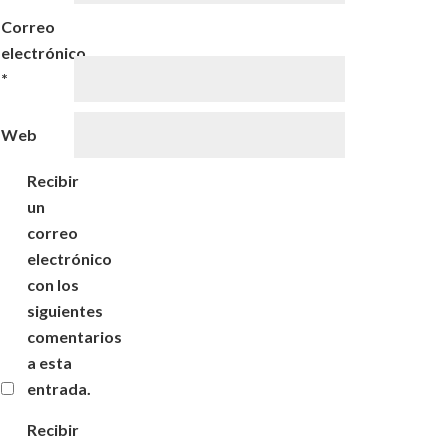
Correo
electrónico
*
Web
Recibir
un
correo
electrónico
con los
siguientes
comentarios
a esta
entrada.
Recibir