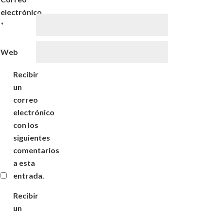
electrónico
*
Web
Recibir
un
correo
electrónico
con los
siguientes
comentarios
a esta
entrada.
Recibir
un