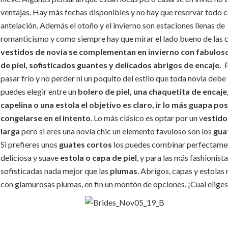
ventajas. Hay más fechas disponibles y no hay que reservar todo 
antelación. Además el otoño y el invierno son estaciones llenas de
romanticismo y como siempre hay que mirar el lado bueno de las 
vestidos de novia se complementan en invierno con fabulos
de piel, sofisticados guantes y delicados abrigos de encaje.
P
pasar frío y no perder ni un poquito del estilo que toda novia debe 
puedes elegir entre un
bolero de piel, una chaquetita de encaje
capelina o una estola
el objetivo es claro, ir lo más guapa pos
congelarse en el intento
. Lo más clásico es optar por un v
estid
larga
pero si eres una novia chic un elemento favuloso son los
gua
Si prefieres unos
guates cortos
los puedes combinar perfectame
deliciosa y suave
estola o capa de piel
, y para las más fashionista
sofisticadas nada mejor que las
plumas
. Abrigos, capas y estolas
con glamurosas plumas, en fin un montón de opciones. ¡Cual eliges