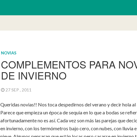
NOVIAS
COMPLEMENTOS PARA NOV
DE INVIERNO
27 SEP , 2011
Queridas novias!! Nos toca despedirnos del verano y decir hola al
Parece que empieza un época de sequia en lo que a bodas se refie
afortunadamente no es así. Cada vez son más las parejas que deci
en invierno, con los termómetros bajo cero, con nubes, con lluvia e
nieve. Algunos pensaran que están locas pero casarse en invierno 