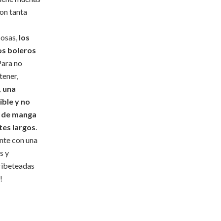
con tanta
cosas,
los
os boleros
ara no
tener,
, una
ible y no
o de manga
tes largos
.
nte con una
s y
 ribeteadas
!