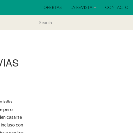
OFERTAS
LA REVISTA
CONTACTO
IAS
 otoño.
re pero
den casarse
 incluso con
tiene muchas