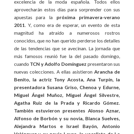
excelencia de la moda española. Todos ellos
aprovecharán estos días para sorprender con sus
apuestas para la
próxima primavera-verano
2011
. Y, como era de esperar, un evento de esta
magnitud ha atraído a numerosos rostros
conocidos, que no han querido perderse los detalles
de las tendencias que se avecinan. La jornada que
más famosos reunió fue la del pasado domingo,
cuando
TCN y Adolfo Domínguez
presentaron sus
nuevas colecciones. A ellas asistieron
Arancha de
Benito, la actriz Tony Acosta, Ana Turpín, la
presentadora Susana Griso, Chenoa y Edurne,
Miguel Ángel Muñoz, Miguel Ángel Silvestre,
Agatha Ruiz de la Prada y Ricardo Gómez.
También estuvieron presentes Alonso Aznar,
Alfonso de Borbón y su novia, Blanca Suelves,
Alejandra Martos e Israel Bayón,
Antonio
Velázquez y su novia Leyre, la vocalista de La