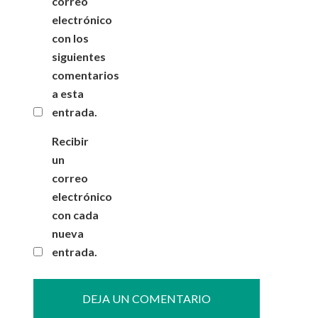
correo
electrónico
con los
siguientes
comentarios
a esta
entrada.
Recibir
un
correo
electrónico
con cada
nueva
entrada.