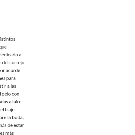
istintos
 que
 dedicado a
e del cortejo
e ir acorde
nes para
tir a las
l pelo con
das al aire
el traje
bre la boda,
emás de estar
 es más