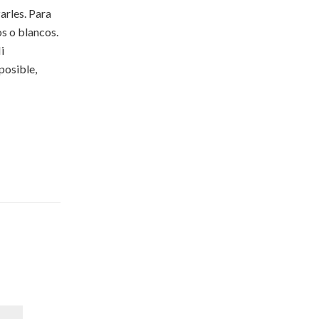
arles. Para
s o blancos.
i
posible,