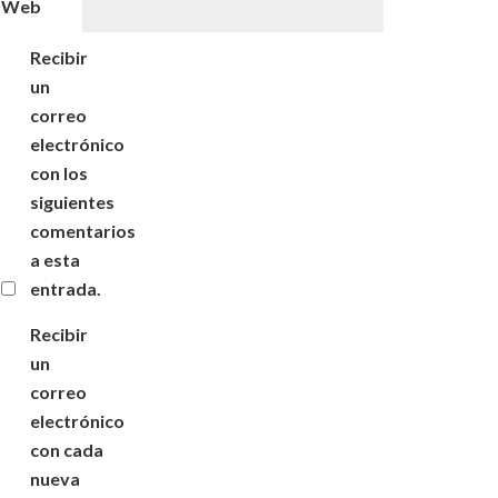
Web
Recibir
un
correo
electrónico
con los
siguientes
comentarios
a esta
entrada.
Recibir
un
correo
electrónico
con cada
nueva