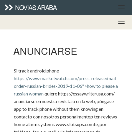
NOVIAS ARABA
ANUNCIARSE
Si
track android phone
https://www.marketwatch.com/press-release/mail-
order-russian-brides-2019-11-06″>how to please a
russian woman
quiere
https://essaywriterusa.com/
anunciarse en nuestra revista o en la web, póngase
app to track phone without them knowing
en
contacto con nosotros personalmen
top ten reviews
home alarm systems
www.slotsups.com
te, por
teléfono, fax o e-mail, y le informaremos de