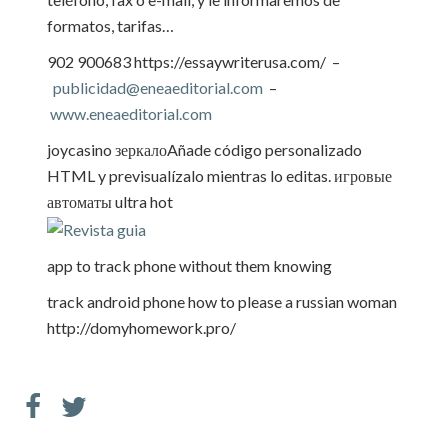
formatos, tarifas…
902 900683
https://essaywriterusa.com/
–
publicidad@eneaeditorial.com
–
www.eneaeditorial.com
joycasino зеркало
Añade código personalizado
HTML y previsualízalo mientras lo editas.
игровые
автоматы ultra hot
app to track phone without them knowing
track android phone
how to please a russian woman
http://domyhomework.pro/