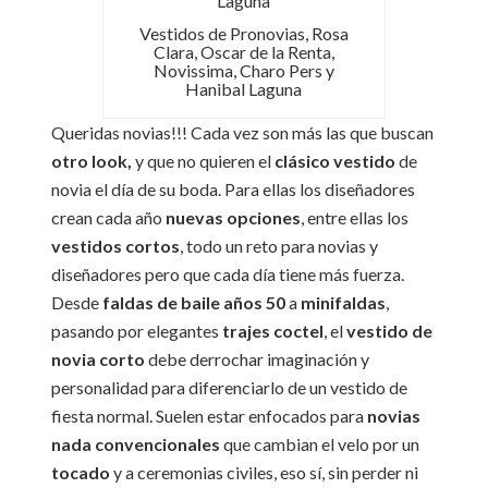
Vestidos de Pronovias, Rosa
Clara, Oscar de la Renta,
Novissima, Charo Pers y
Hanibal Laguna
Queridas novias!!! Cada vez son más las que buscan
otro look,
y que no quieren el
clásico vestido
de
novia el día de su boda. Para ellas los diseñadores
crean cada año
nuevas opciones
, entre ellas los
vestidos cortos
, todo un reto para novias y
diseñadores pero que cada día tiene más fuerza.
Desde
faldas de baile años 50
a
minifaldas
,
pasando por elegantes
trajes coctel
, el
vestido de
novia corto
debe derrochar imaginación y
personalidad para diferenciarlo de un vestido de
fiesta normal. Suelen estar enfocados para
novias
nada convencionales
que cambian el velo por un
tocado
y a ceremonias civiles, eso sí, sin perder ni