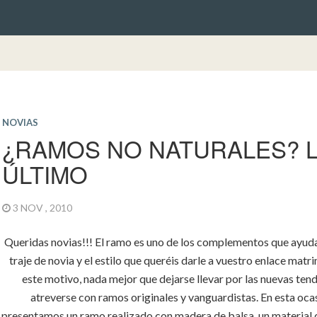
NOVIAS
¿RAMOS NO NATURALES? 
ÚLTIMO
3 NOV , 2010
Queridas novias!!! El ramo es uno de los complementos que ayuda 
traje de novia y el estilo que queréis darle a vuestro enlace matr
este motivo, nada mejor que dejarse llevar por las nuevas ten
atreverse con ramos originales y vanguardistas. En esta oca
presentamos un ramo realizado con madera de balsa, un material q