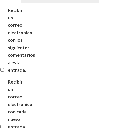
Recibir
un
correo
electrónico
con los
siguientes
comentarios
a esta
entrada.
Recibir
un
correo
electrónico
con cada
nueva
entrada.