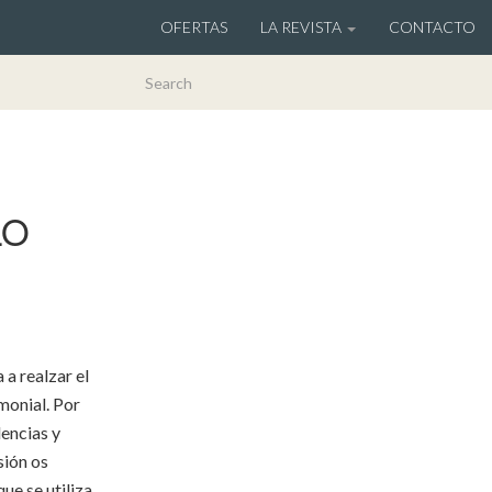
OFERTAS
LA REVISTA
CONTACTO
LO
a realzar el
imonial. Por
dencias y
sión os
ue se utiliza