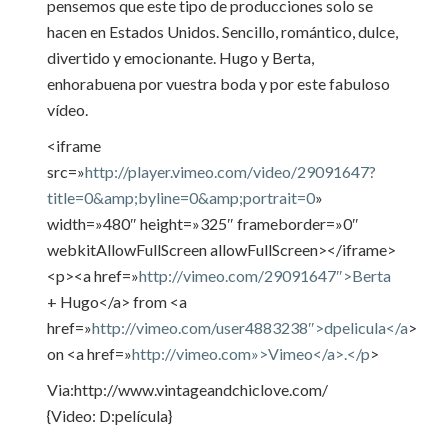
pensemos que este tipo de producciones solo se
hacen en Estados Unidos. Sencillo, romántico, dulce,
divertido y emocionante. Hugo y Berta,
enhorabuena por vuestra boda y por este fabuloso
vídeo.
<iframe
src=»
http://player.vimeo.com/video/29091647?
title=0&amp;byline=0&amp;portrait=0
»
width=»480″ height=»325″ frameborder=»0″
webkitAllowFullScreen allowFullScreen></iframe>
<p><a href=»
http://vimeo.com/29091647″>Berta
+ Hugo</a> from <a
href=»
http://vimeo.com/user4883238″>dpelicula</a
>
on <a href=»
http://vimeo.com»>Vimeo</a>.</p
>
Via:http://www.vintageandchiclove.com/
{Video: D:película}