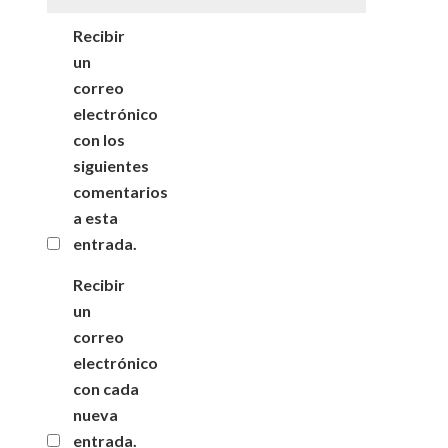
Recibir
un
correo
electrónico
con los
siguientes
comentarios
a esta
entrada.
Recibir
un
correo
electrónico
con cada
nueva
entrada.