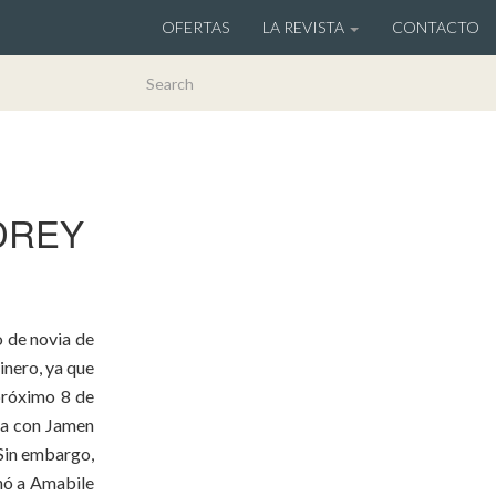
OFERTAS
LA REVISTA
CONTACTO
DREY
o de novia de
inero, ya que
 próximo 8 de
oda con Jamen
Sin embargo,
onó a Amabile