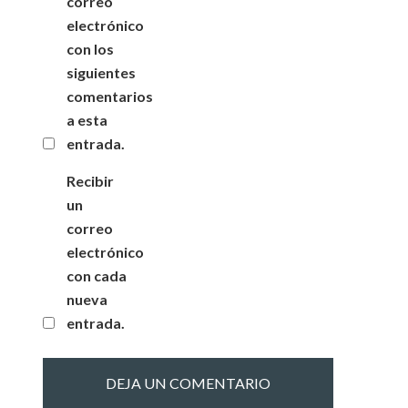
correo
electrónico
con los
siguientes
comentarios
a esta
entrada.
Recibir
un
correo
electrónico
con cada
nueva
entrada.