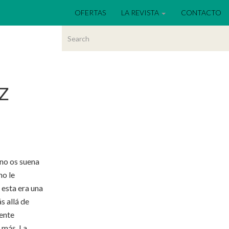
OFERTAS
LA REVISTA
CONTACTO
Z
 no os suena
no le
 esta era una
s allá de
mente
 más. La