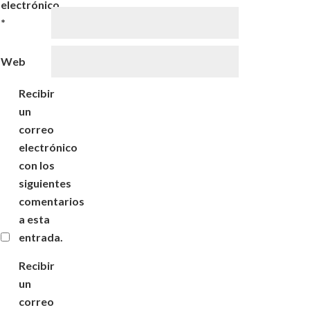
electrónico
*
Web
Recibir
un
correo
electrónico
con los
siguientes
comentarios
a esta
entrada.
Recibir
un
correo