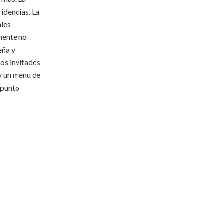
ridencias. La
ales
lmente no
eña y
los invitados
 y un menú de
 punto