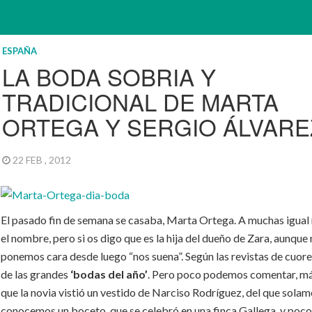
ESPAÑA
LA BODA SOBRIA Y
TRADICIONAL DE MARTA
ORTEGA Y SERGIO ÁLVARE
22 FEB , 2012
El pasado fin de semana se casaba, Marta Ortega. A muchas igual
el nombre, pero si os digo que es la hija del dueño de Zara, aunque 
ponemos cara desde luego “nos suena”. Según las revistas de cuore
de las grandes
‘bodas del año’
. Pero poco podemos comentar, má
que la novia vistió un vestido de Narciso Rodríguez, del que sola
conocemos un boceto, que se celebró en una finca Gallega, y poco