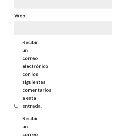
Web
Recibir
un
correo
electrónico
con los
siguientes
comentarios
a esta
entrada.
Recibir
un
correo