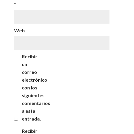
*
Web
Recibir
un
correo
electrónico
con los
siguientes
comentarios
a esta
entrada.
Recibir