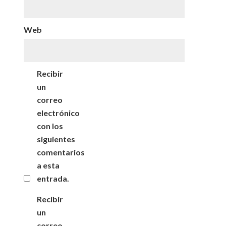
Web
Recibir
un
correo
electrónico
con los
siguientes
comentarios
a esta
entrada.
Recibir
un
correo