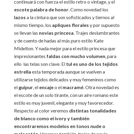
continuará con fuerza el estilo retro o vintage, y el
escote palabra de honor
. Como novedad los
lazos
a la cintura que son sofisticados y tiernos al
mismo tiempo, los
apliques florales
y por supuesto
se llevan las
novias princesa
. Trajes deslumbrantes
y de cuento de hadas al más puro estilo Kate
Midelton. Y nada mejor para el estilo princesa que
impresionantes
faldas con mucho volumen
, para
ello las telas son clave. El
tul es uno de los tejidos
estrella
esta temporada
aunque se vuelven a
utilizarse tejidos delicados y muy femeninos como
el
guipur
, el
encaje
o el
macramé
. Otra novedad es
el escote de un solo tirante, con un aire romano este
estilo es muy juvenil, elegante y muy favorecedor.
Respecto al color veremos
distintas tonalidades
de blanco como el ivory y también
encontraremos modelos en tonos nude o
melocotón
. Veremos también, trajes de novia