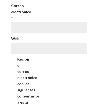
Correo
electrónico
*
Web
Recibir
un
correo
electrónico
con los
siguientes
comentarios
a esta