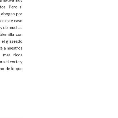
tos. Pero si
as abogan por
 en este caso
hay de muchas
blemilla con
r el glaseado
te a nuestros
a más ricos
ara el corte y
eno de lo que