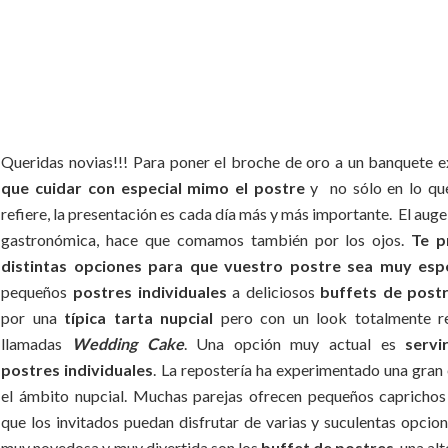
Queridas novias!!! Para poner el broche de oro a un banquete 
que cuidar con especial mimo el postre
y no sólo en lo qu
refiere, la presentación es cada día más y más importante. El auge 
gastronómica, hace que comamos también por los ojos.
Te 
distintas opciones para que vuestro postre sea muy espe
pequeños
postres individuales
a deliciosos
buffets de post
por una
típica tarta nupcial
pero con un look totalmente re
llamadas
Wedding Cake
.
Una opción muy actual es
servi
postres individuales
. La repostería ha experimentado una gran
el ámbito nupcial. Muchas parejas ofrecen pequeños caprichos
que los invitados puedan disfrutar de varias y suculentas opcio
muy novedosa y muy divertida son los
buffet de postres
, una al