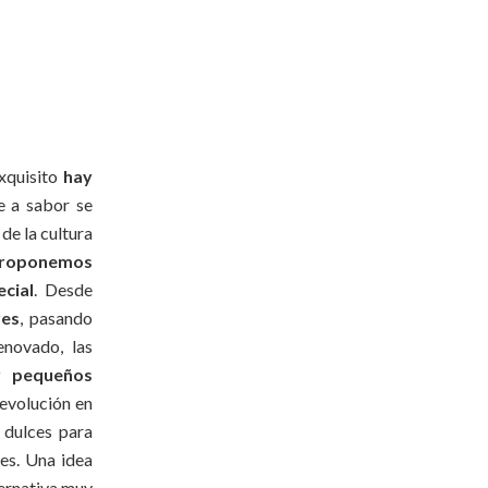
exquisito
hay
e a sabor se
de la cultura
proponemos
cial
. Desde
res
, pasando
novado, las
r pequeños
 evolución en
 dulces para
nes. Una idea
ternativa muy