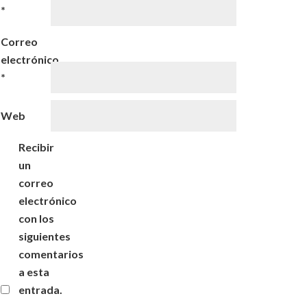
*
Correo
electrónico
*
Web
Recibir
un
correo
electrónico
con los
siguientes
comentarios
a esta
entrada.